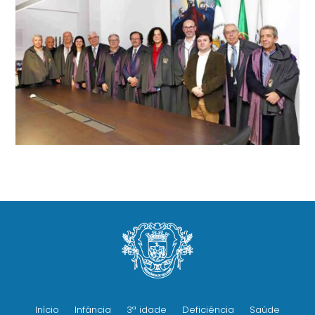
Início
Infância
3ª idade
Deficiência
Saúde