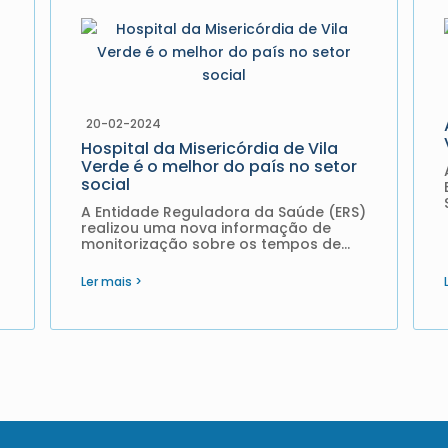
20-02-2024
Hospital da Misericórdia de Vila
Verde é o melhor do país no setor
social
A Entidade Reguladora da Saúde (ERS)
realizou uma nova informação de
monitorização sobre os tempos de
espera no Serviço Nacional de Saúde
(SNS), relativos ao primeiro semestre
Ler mais >
de 2023, tendo o âmbito da
monitorização sido alargado às
entidades de natureza privada e...