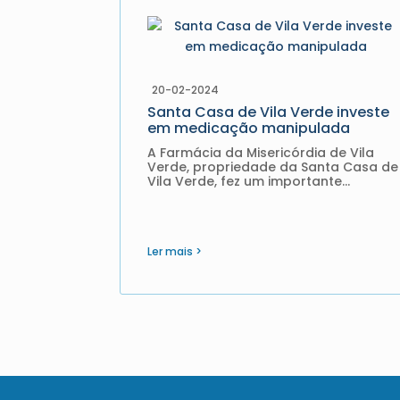
20-02-2024
Santa Casa de Vila Verde investe
em medicação manipulada
A Farmácia da Misericórdia de Vila
Verde, propriedade da Santa Casa de
Vila Verde, fez um importante
investimento em tecnologia para
desenvolvimento de medicamentos
manipulados e oferecer mais e
melhores fármacos à população indo
ao encontro das necessidades de
Ler mais >
cada...