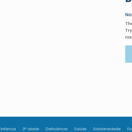
No
Th
Try
nav
Infância
3ª idade
Deficiência
Saúde
Solidariedade
F